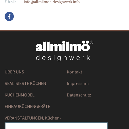
E-Mail:
info@allmilmoe-designwerk.info
ÜBER UNS
Kontakt
REALISIERTE KÜCHEN
Impressum
KÜCHENMÖBEL
Datenschutz
EINBAUKÜCHENGERÄTE
VERANSTALTUNGEN, Küchen-
Hausmessen, Kochkurse....