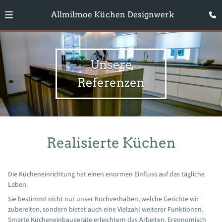
Allmilmoe Küchen Designwerk
Unsere
Referenzen
Realisierte Küchen
Die Kücheneinrichtung hat einen enormen Einfluss auf das tägliche
Leben.
Sie bestimmt nicht nur unser Kochverhalten, welche Gerichte wir
zubereiten, sondern bietet auch eine Vielzahl weiterer Funktionen.
Smarte Kücheneinbaugeräte erleichtern das Arbeiten. Ergonomisch