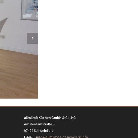
allmilmö Küchen GmbH & Co. KG
Amsterdamstraße 8
97424 Schweinfurt
E-Mail:
info@allmilmoe-designwerk.info