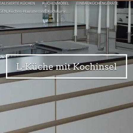
EALISIERTE KÜCHEN
KÜCHENMÖBEL
EINBAUKÜCHENGERÄTE
N, Küchen-Hausmessen, Kochkurse....
L-Küche mit Kochinsel