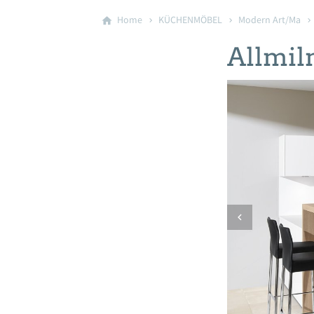
Home
KÜCHENMÖBEL
Modern Art/Ma
Allmil