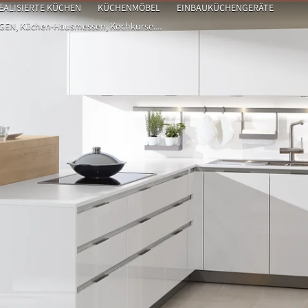
EALISIERTE KÜCHEN
KÜCHENMÖBEL
EINBAUKÜCHENGERÄTE
N, Küchen-Hausmessen, Kochkurse....